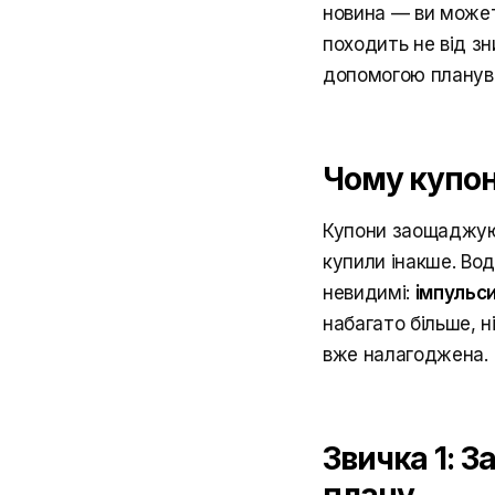
новина — ви может
походить не від з
допомогою плануван
Чому купон
Купони заощаджують
купили інакше. Во
невидимі:
імпульси
набагато більше, н
вже налагоджена.
Звичка 1: З