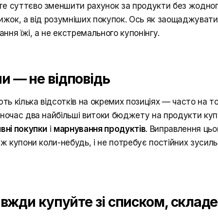
е суттєво зменшити рахунок за продукти без жодног
нижок, а від розумніших покупок. Ось як заощаджувати
ня їжі, а не екстремального купонінгу.
и — не відповідь
 кілька відсотків на окремих позиціях — часто на том
дночас два найбільші витоки бюджету на продукти куп
вні покупки
і
марнування продуктів
. Виправлення ць
іж купони коли-небудь, і не потребує постійних зусил
авжди купуйте зі списком, складе