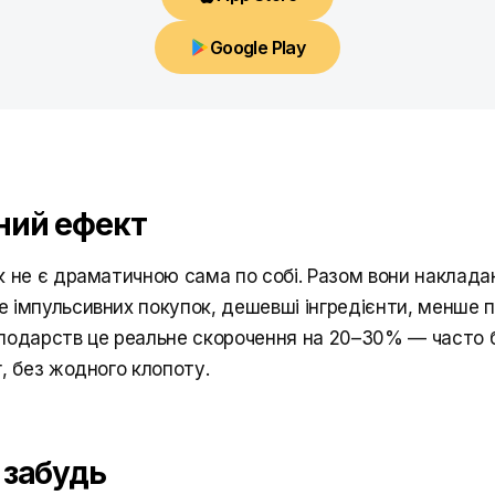
Google Play
ний ефект
к не є драматичною сама по собі. Разом вони наклад
 імпульсивних покупок, дешевші інгредієнти, менше п
подарств це реальне скорочення на 20–30% — часто б
, без жодного клопоту.
 забудь