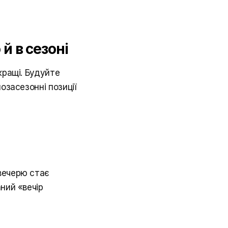
й в сезоні
кращі. Будуйте
озасезонні позиції
вечерю стає
ний «вечір