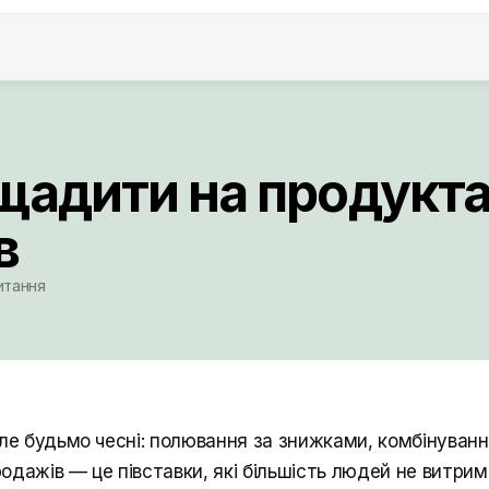
щадити на продукта
в
читання
ле будьмо чесні: полювання за знижками, комбінування
одажів — це півставки, які більшість людей не витрим