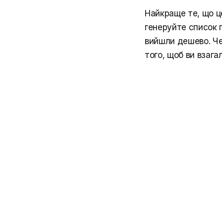
Найкраще те, що ц
генеруйте список п
вийшли дешево. Че
того, щоб ви взага