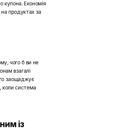
о купона. Економія
 на продуктах за
у, чого б ви не
онам взагалі
ого заощаджує
ь, коли система
ним із