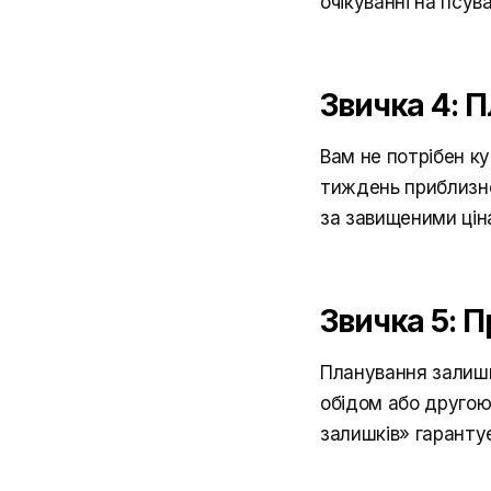
очікуванні на псув
Звичка 4: П
Вам не потрібен ку
тиждень приблизно 
за завищеними цін
Звичка 5: П
Планування залишк
обідом або другою 
залишків» гарантує