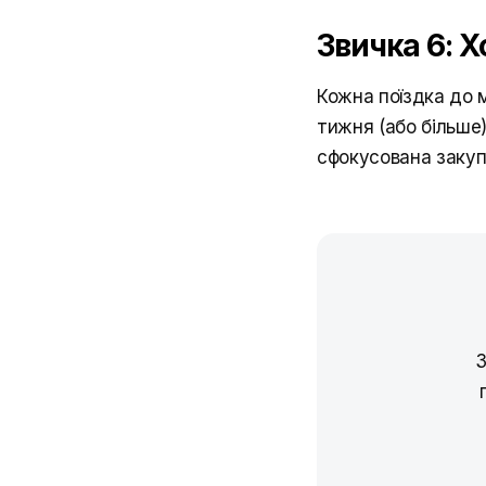
Звичка 6: 
Кожна поїздка до 
тижня (або більше
сфокусована закупі
З