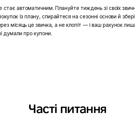
е стає автоматичним. Плануйте тиждень зі своїх звичн
окупок із плану, спирайтеся на сезонні основи й збер
рез місяць це звичка, а не клопіт — і ваш рахунок ли
лі думали про купони.
Часті питання