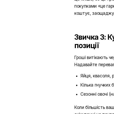
покупками «це гарн
коштує, заощаджу
Звичка 3: К
позиції
Гроші витікають че
Надавайте переваг
Яйця, квасоля, 
Кілька гнучких б
Сезонні овочі (
Коли більшість ва