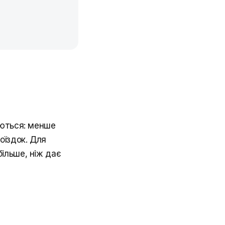
аються: менше
оїздок. Для
ільше, ніж дає