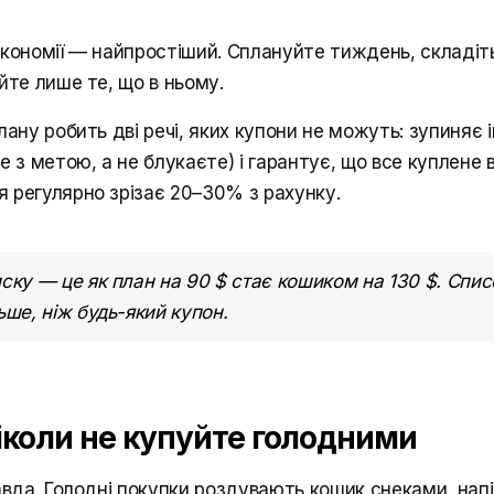
економії — найпростіший. Сплануйте тиждень, складіть
йте лише те, що в ньому.
лану робить дві речі, яких купони не можуть: зупиняє 
е з метою, а не блукаєте) і гарантує, що все куплене
 регулярно зрізає 20–30% з рахунку.
ску — це як план на 90 $ стає кошиком на 130 $. Спи
ьше, ніж будь-який купон.
Ніколи не купуйте голодними
равда. Голодні покупки роздувають кошик снеками, на