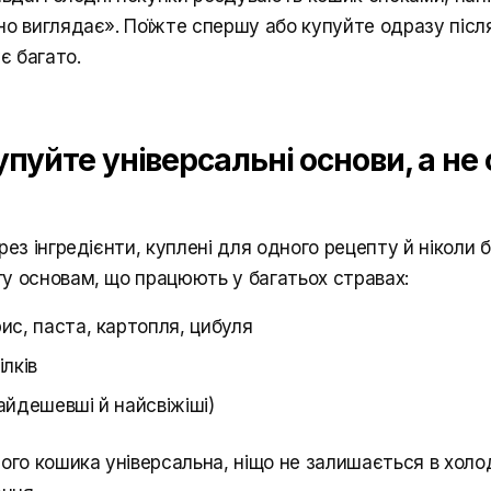
о виглядає». Поїжте спершу або купуйте одразу після 
є багато.
упуйте універсальні основи, а не
рез інгредієнти, куплені для одного рецепту й ніколи б
у основам, що працюють у багатьох стравах:
рис, паста, картопля, цибуля
ілків
найдешевші й найсвіжіші)
шого кошика універсальна, ніщо не залишається в холо