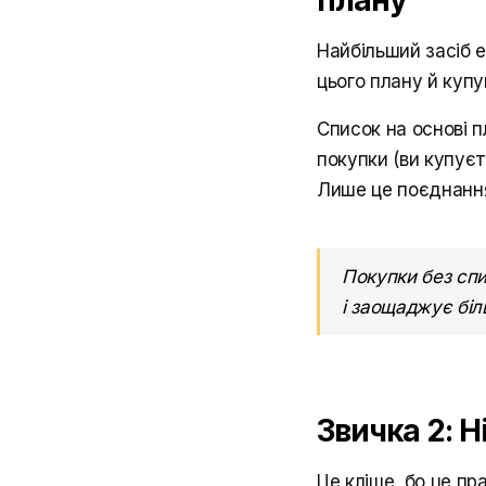
плану
Найбільший засіб 
цього плану й купу
Список на основі п
покупки (ви купуєт
Лише це поєднання
Покупки без спи
і заощаджує біл
Звичка 2: 
Це кліше, бо це п