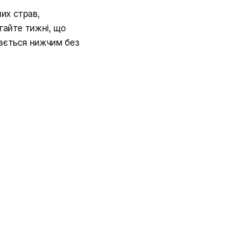
их страв,
ігайте тижні, що
шається нижчим без