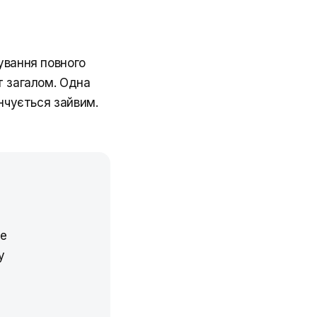
ування повного
т загалом. Одна
інчується зайвим.
те
у