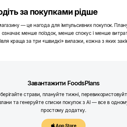
Ходіть за покупками рідше
магазину — це нагода для імпульсивних покупок. План
) означає менше поїздок, менше спокус і менше витра
вля краща за три «швидкі» вилазки, кожна з яких зак
Завантажити FoodsPlans
берігайте страви, плануйте тижні, перевикористовуй
плани та генеруйте списки покупок з AI — все в одном
простому додатку.
App Store