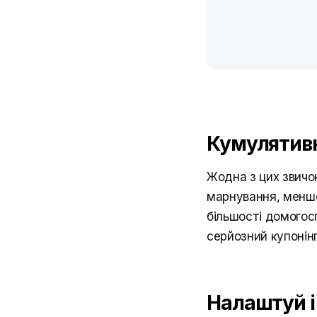
Кумулятив
Жодна з цих звичо
марнування, менше
більшості домогос
серйозний купонінг
Налаштуй і