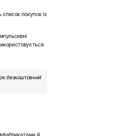
 список покупок із
імпульсивні
 використовується.
сок безкоштовний
півфабрикатами й