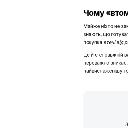
Чому «втом
Майже ніхто не зам
знають, що готуват
покупка
втечі від 
Це й є справжній 
переважно зникає. 
найвиснаженішу го
З