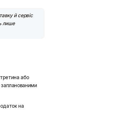
тавку й сервіс
ь лише
третина або
ь запланованими
податок на