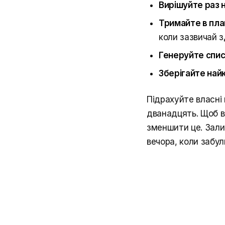
Вирішуйте раз 
Тримайте в пла
коли зазвичай з
Генеруйте спис
Зберігайте най
Підрахуйте власні
дванадцять. Щоб в
зменшити це. Залиш
вечора, коли забул