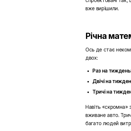
спроектовані так, 
вже вирішили.
Річна мате
Ось де стає неком
двох:
Раз на тиждень
Двічі на тижден
Тричі на тижде
Навіть «скромна» з
вживане авто. Трич
багато людей витр