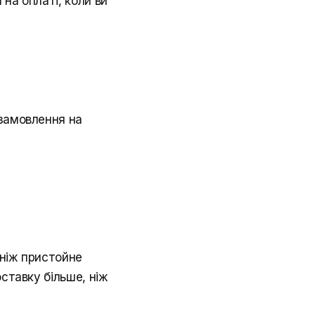
 на оплаті, коли ви
 замовлення на
 ніж пристойне
оставку більше, ніж