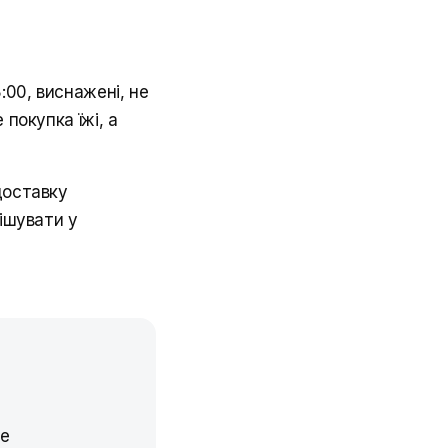
:00, виснажені, не
 покупка їжі, а
доставку
рішувати у
те