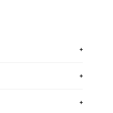
+
+
+