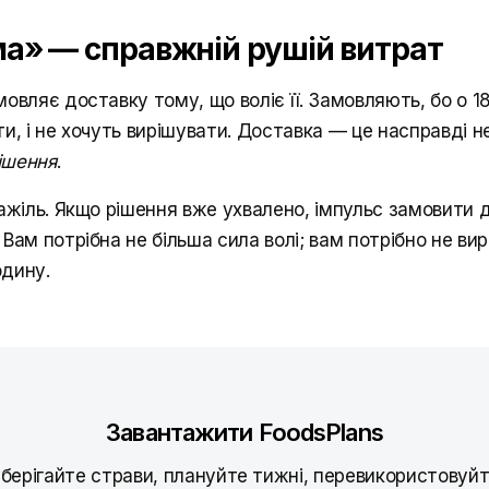
а» — справжній рушій витрат
овляє доставку тому, що воліє її. Замовляють, бо о 18
и, і не хочуть вирішувати. Доставка — це насправді не
рішення
.
важіль. Якщо рішення вже ухвалено, імпульс замовити 
Вам потрібна не більша сила волі; вам потрібно не ви
дину.
Завантажити FoodsPlans
берігайте страви, плануйте тижні, перевикористовуй