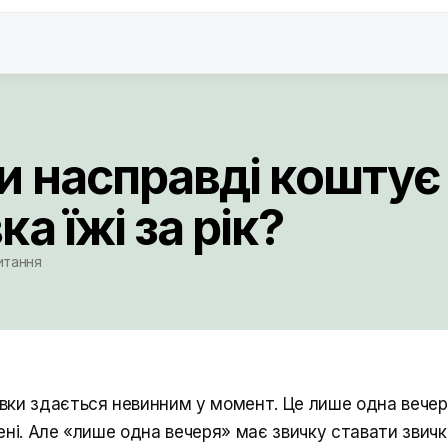
и насправді коштує
а їжі за рік?
читання
ки здається невинним у момент. Це лише одна вечер
ені. Але «лише одна вечеря» має звичку ставати звичк