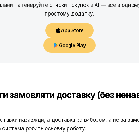
плани та генеруйте списки покупок з AI — все в одном
простому додатку.
App Store
Google Play
ти замовляти доставку (без ненав
ставки назавжди, а доставка за вибором, а не за зам
 система робить основну роботу: