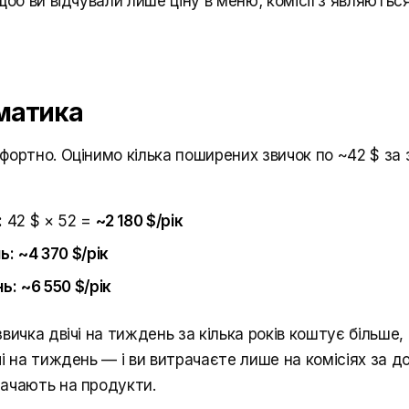
щоб ви відчували лише ціну в меню; комісії з'являються
матика
фортно. Оцінимо кілька поширених звичок по ~42 $ за
:
42 $ × 52 =
~2 180 $/рік
ь:
~4 370 $/рік
нь:
~6 550 $/рік
вичка двічі на тиждень за кілька років коштує більше,
і на тиждень — і ви витрачаєте лише на комісіях за д
ачають на продукти.