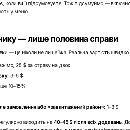
є, коли ви її підсумовуєте. Тож підсумуймо — включно
ють у меню.
ннику — лише половина справи
ки — це ніколи не лише їжа. Реальна вартість швидко
жімо, 28 $ за страву на двох
вку:
3–6 $
ще 10–15%
ле замовлення або «завантажений район»:
1–3 $
 регулярно виходить на
40–45 $ після всіх додавань
. Д