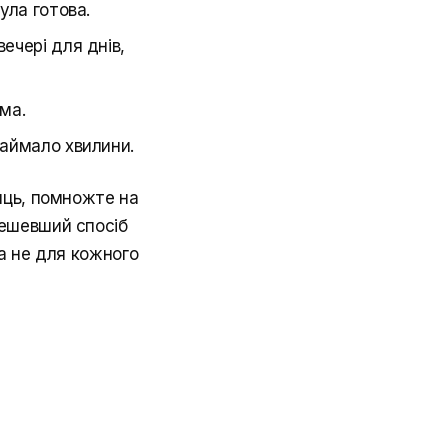
була готова.
ечері для днів,
ома.
займало хвилини.
яць, помножте на
ешевший спосіб
 а не для кожного