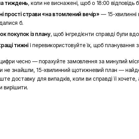
на тиждень
, коли не виснажені, щоб о 18:00 відповідь 
ні прості страви «на втомлений вечір»
— 15-хвилинні в
далися б.
ок покупок із плану
, щоб інгредієнти справді були вд
кращі тижні
і перевикористовуйте їх, щоб планування 
 цифри чесно — порахуйте замовлення за минулий міс
и не знайшли, 15-хвилинний щотижневий план — найд
те доставку для випадків, коли ви справді її хочете,
и вирішити.