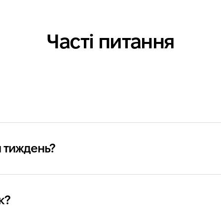
Часті питання
й тиждень?
к?