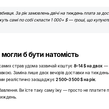
вбивця. За рік замовлень двічі на тиждень плата за дос
уть самі по собі скласти 1 000+ $ — гроші, що купуют
 могли б бути натомість
самих страв удома зазвичай коштує
8–14 $ на двох
— 
тавкою. Заміна лише двох вечорів доставки на тижден
ми реалістично заощаджує
2 500–3 500 $ на рік
.
авлення. Ви їсте таку саму їжу — просто не платите 
 тиждень.