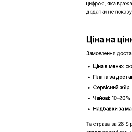
цифрою, яка вража
додатки не показу
Ціна на ці
Замовлення достав
Ціна в меню:
ска
Плата за доста
Сервісний збір:
Чайові:
10–20%
Надбавки за ма
Та страва за 28 $