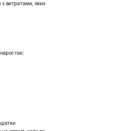
 з витратами, яких
 наростає:
одатки