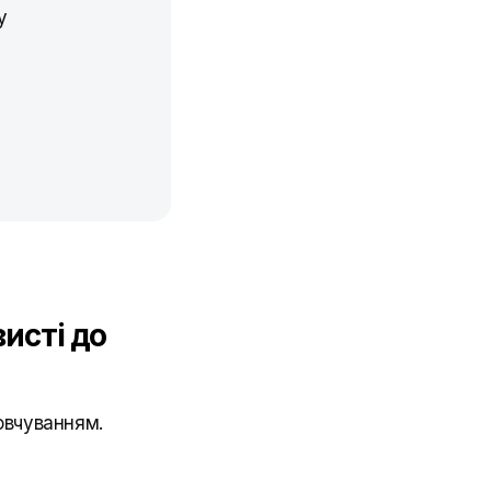
у
исті до
овчуванням.